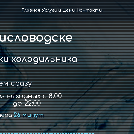
Главная
Услуги и Цены
Контакты
исловодске
и холодильника
ем сразу
з выходных с 8:00
до 22:00
тера
26 минут