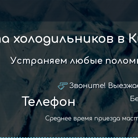
 холодильников в К
Устраняем любые поломк
Звоните! Выезжа
Бе
Телефон
Среднее время приезда мас