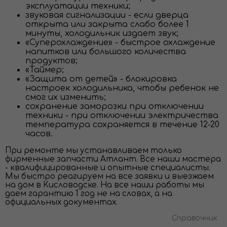
эксплуатации техники;
звуковая сигнализации - если дверца
открыта или закрыта слабо более 1
минуты, холодильник издает звук;
«Суперохлаждение» - быстрое охлаждение
напитков или большого количества
продуктов;
«Таймер;
«Защита от детей» - блокировка
настроек холодильника, чтобы ребенок не
смог их изменить;
сохранение заморозки при отключении
техники - при отключении электричества
температура сохраняется в течение 12-20
часов.
При ремонте мы устанавливаем только
фирменные запчасти Атлант. Все наши мастера
- квалифицированные и опытные специалисты.
Мы быстро реагируем на все заявки и выезжаем
на дом в Кисловодске. На все наши работы мы
даем гарантию 1 год не на словах, а на
официальных документах.
Справочник