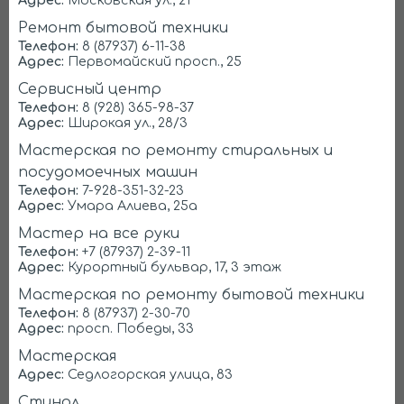
Liebherr
Samsung
Ремонт бытовой техники
Телефон:
8 (87937) 6-11-38
Адрес:
Первомайский просп., 25
Сервисный центр
Телефон:
8 (928) 365-98-37
Адрес:
Широкая ул., 28/3
Мастерская по ремонту стиральных и
посудомоечных машин
LG
Атлант
Телефон:
7-928-351-32-23
Адрес:
Умара Алиева, 25а
Мастер на все руки
Телефон:
+7 (87937) 2-39-11
Адрес:
Курортный бульвар, 17, 3 этаж
Мастерская по ремонту бытовой техники
Телефон:
8 (87937) 2-30-70
Адрес:
просп. Победы, 33
Bosch
Electrolux
Мастерская
Адрес:
Седлогорская улица, 83
Стинол