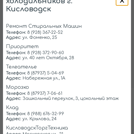
холодильников г.
Ищем партнеров в
Кисловодск
Кисловодске
Предоставляем
заказы на ремонт
Ремонт Стиральных Машин
холодильников
Телефон:
8 (928) 367-22-52
Адрес:
ул. Фоменко, 25
Приоритет
Регистрация
Телефон:
8 (928) 372-90-60
Адрес:
ул. 40 лет Октября, 28
Телеателье
Телефон:
8 (87937) 5-04-69
Адрес:
Набережная ул., 1А
Морозко
Телефон:
8 (87937) 7-06-61
Адрес:
Зашкольный переулок, 3, цокольный этаж
Ремонтируем любые марки
Клад
холодильников
Телефон:
8 (988) 676-32-99
Адрес:
ул. Крылова, 24
КисловодскТоргТехника
Адрес:
Московская ул., 21